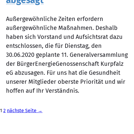
abgesagt
Außergewöhnliche Zeiten erfordern
außergewöhnliche Maßnahmen. Deshalb
haben sich Vorstand und Aufsichtsrat dazu
entschlossen, die für Dienstag, den
30.06.2020 geplante 11. Generalversammlung
der Bürger­Energie­Genossenschaft Kurpfalz
eG abzusagen. Für uns hat die Gesundheit
unserer Mitglieder oberste Priorität und wir
hoffen auf Ihr Verständnis.
Seite
Seite
1
2
nächste Seite →
Seitennummerierung
der
Beiträge